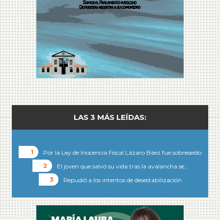
LAS 3 MÁS LEÍDAS:
Por la Ley de Inocencia Fiscal Lázaro Báez fue sobreseído
El joven que salvó su vida tras la avalancha se…
Repudió a los intentos de desestabilización