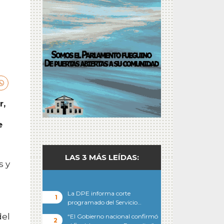
r,
e
LAS 3 MÁS LEÍDAS:
s y
La DPE informa corte
programado del Servicio…
del
“El Gobierno nacional confirmó