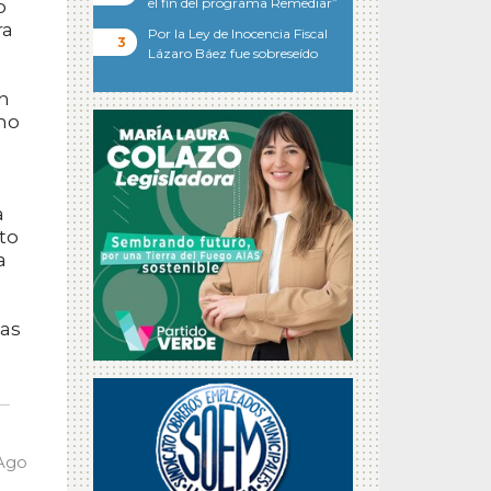
el fin del programa Remediar”
o
ra
Por la Ley de Inocencia Fiscal
Lázaro Báez fue sobreseído
en
rno
a
nto
a
mas
 Ago