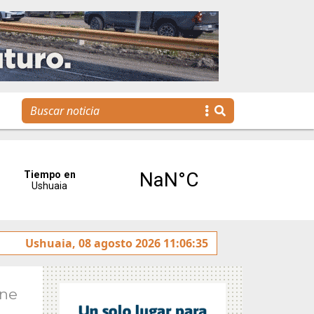
y rotulado sobre la avenida Héroes de Malvinas
Ushuaia, 08 agosto 2026 11:06:35
Gobie
Ene