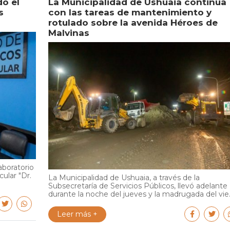
do el
La Municipalidad de Ushuaia continúa
s
con las tareas de mantenimiento y
rotulado sobre la avenida Héroes de
Malvinas
aboratorio
cular "Dr.
La Municipalidad de Ushuaia, a través de la
Subsecretaría de Servicios Públicos, llevó adelante
durante la noche del jueves y la madrugada del vie..
Leer más +