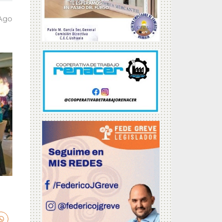
 Ago
a