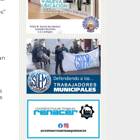
os”
an
s
s