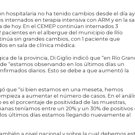
n hospitalaria no ha tenido cambios desde el día ay
 internados en terapia intensiva con ARM y en la sa
ía de hoy. En el CEMEP continúan internados 3
 pacientes en el albergue del municipio de Río
tinúa sin grandes cambios, con 1 paciente que
os en sala de clínica médica.
ca de la provincia, Di Giglio indicó que “en Río Gra
nde “estamos observando en los últimos días un
firmados diarios. Esto se debe a que aumentó la
regó que “si bien estamos en una meseta, hemos
empieza a aumentar el número de casos. En el análi
es el porcentaje de positividad de las muestras,
anas teníamos entre un 20% y un 30% de positivos
en los últimos días estamos llegando nuevamente al
ambién a nivel nacional y sobre la cual debemos es