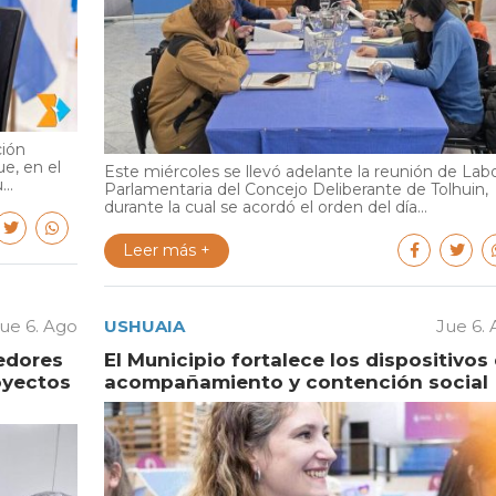
ción
e, en el
Este miércoles se llevó adelante la reunión de Lab
..
Parlamentaria del Concejo Deliberante de Tolhuin,
durante la cual se acordó el orden del día...
Leer más +
ue 6. Ago
USHUAIA
Jue 6.
edores
El Municipio fortalece los dispositivos
oyectos
acompañamiento y contención social