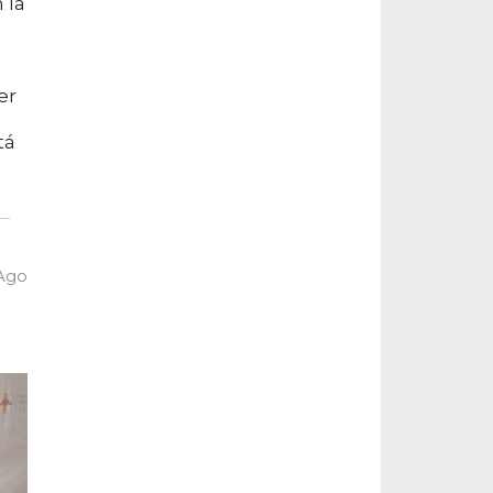
 la
er
tá
 Ago