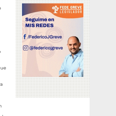
o
o
que
ra
n