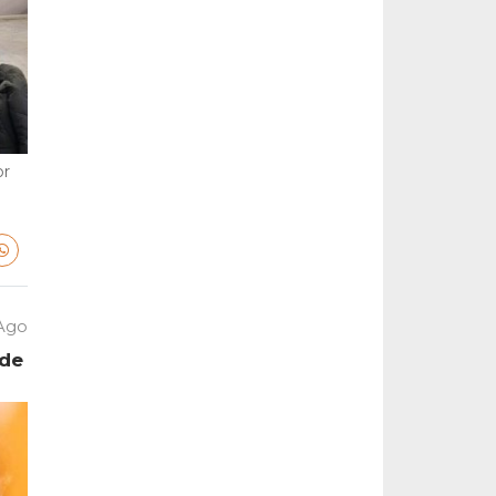
or
 Ago
 de