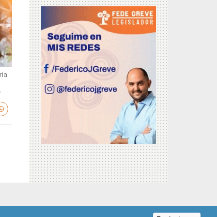
ría
.