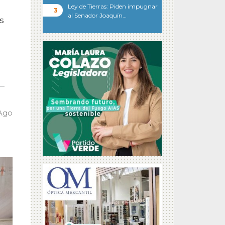
Ley de Tierras: Piden impugnar
al Senador Joaquín…
s
 Ago