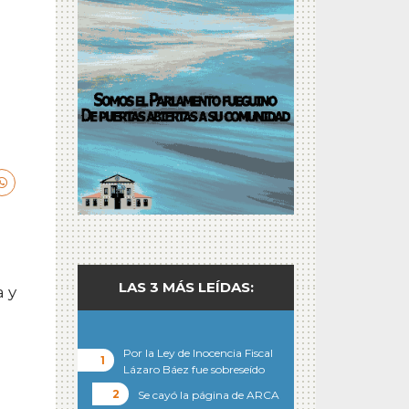
LAS 3 MÁS LEÍDAS:
 y
Por la Ley de Inocencia Fiscal
Lázaro Báez fue sobreseído
Se cayó la página de ARCA