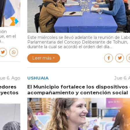
ción
e, en el
Este miércoles se llevó adelante la reunión de Lab
..
Parlamentaria del Concejo Deliberante de Tolhuin,
durante la cual se acordó el orden del día...
Leer más +
ue 6. Ago
USHUAIA
Jue 6.
edores
El Municipio fortalece los dispositivos
oyectos
acompañamiento y contención social