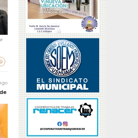
or
 Ago
 de