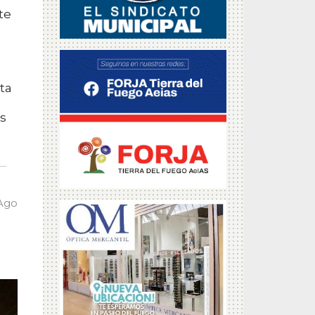
te
ta
as
 Ago