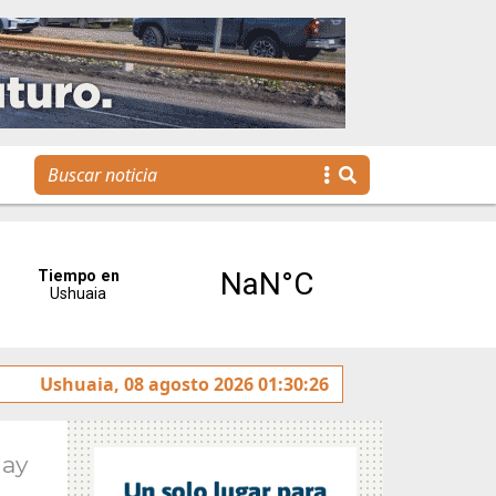
tulado sobre la avenida Héroes de Malvinas
Ushuaia, 08 agosto 2026 01:30:26
Gobierno
May