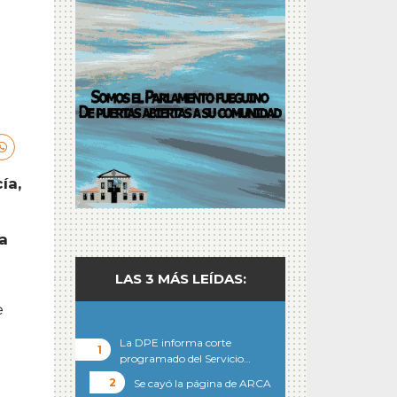
ía,
a
LAS 3 MÁS LEÍDAS:
e
La DPE informa corte
programado del Servicio…
Se cayó la página de ARCA