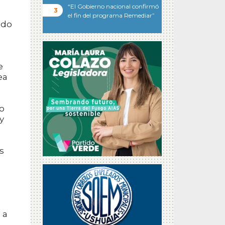
“El Gobierno nacional confirmó
el fin del programa Remediar”
ndo
e
ea
jo
y
s
s
 a
n