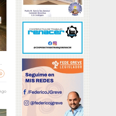
.
 Ago
a