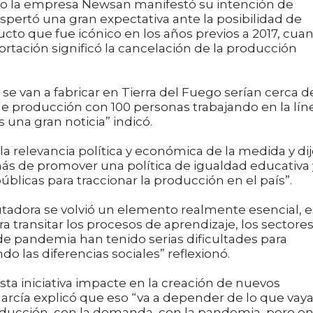
ño la empresa Newsan manifestó su intención de
despertó una gran expectativa ante la posibilidad de
ucto que fue icónico en los años previos a 2017, cua
ortación significó la cancelación de la producción
se van a fabricar en Tierra del Fuego serían cerca d
 de producción con 100 personas trabajando en la lín
s una gran noticia” indicó.
 la relevancia política y económica de la medida y di
ás de promover una política de igualdad educativa 
úblicas para traccionar la producción en el país”.
adora se volvió un elemento realmente esencial, e
 transitar los procesos de aprendizaje, los sectore
de pandemia han tenido serias dificultades para
do las diferencias sociales” reflexionó.
esta iniciativa impacte en la creación de nuevos
García explicó que eso “va a depender de lo que vaya
roducción, con la demanda, con la pandemia, pero e