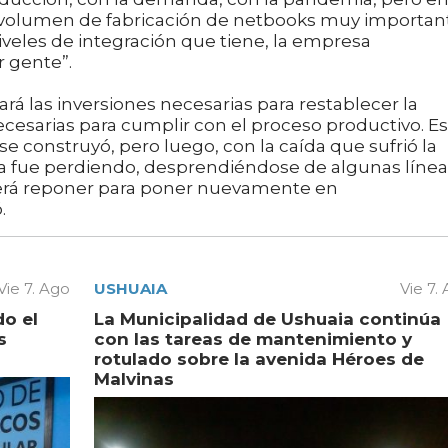
un volumen de fabricación de netbooks muy importan
niveles de integración que tiene, la empresa
 gente”.
rá las inversiones necesarias para restablecer la
cesarias para cumplir con el proceso productivo. Es
construyó, pero luego, con la caída que sufrió la
esa fue perdiendo, desprendiéndose de algunas líne
erá reponer para poner nuevamente en
.
Vie 7. Ago
USHUAIA
Vie 7.
do el
La Municipalidad de Ushuaia continúa
s
con las tareas de mantenimiento y
rotulado sobre la avenida Héroes de
Malvinas