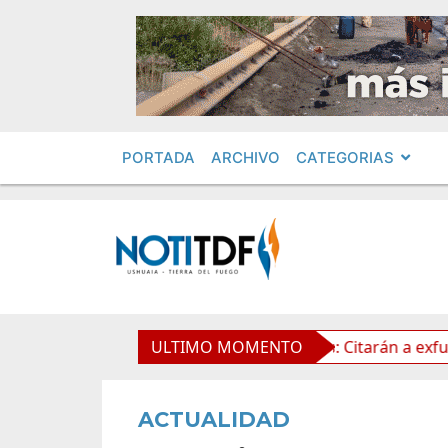
PORTADA
ARCHIVO
CATEGORIAS
 la Propiedad Privada
ULTIMO MOMENTO
Leolabs: Citarán a exfuncionari
ACTUALIDAD