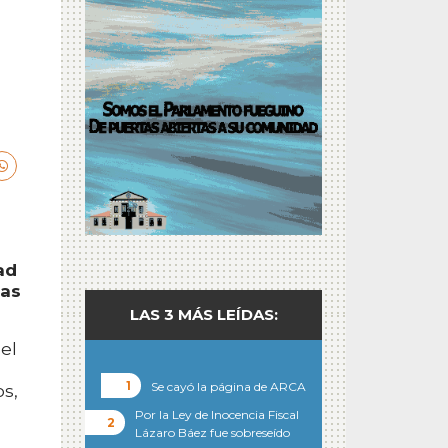
d
tas
LAS 3 MÁS LEÍDAS:
del
Se cayó la página de ARCA
os,
Por la Ley de Inocencia Fiscal
Lázaro Báez fue sobreseído