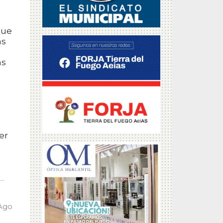
que
as
as
er
 Ago