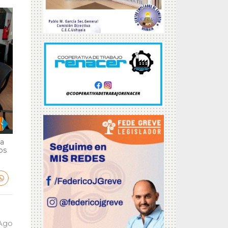
ga
bs
 Ago