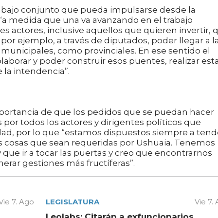
trabajo conjunto que pueda impulsarse desde la
“a medida que una va avanzando en el trabajo
es actores, inclusive aquellos que quieren invertir, 
por ejemplo, a través de diputados, poder llegar a l
o municipales, como provinciales. En ese sentido el
aborar y poder construir esos puentes, realizar est
 la intendencia”.
 importancia de que los pedidos que se puedan hacer
or todos los actores y dirigentes políticos que
iudad, por lo que “estamos dispuestos siempre a tend
s cosas que sean requeridas por Ushuaia. Tenemos
 que ir a tocar las puertas y creo que encontrarnos
erar gestiones más fructíferas”.
Vie 7. Ago
LEGISLATURA
Vie 7.
Leolabs: Citarán a exfuncionarios