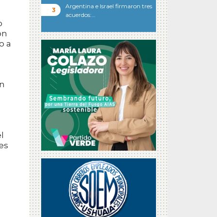
Argentina e Israel firmaron tres
acuerdos:…
o
ón
o a
on
l
es