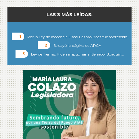
LAS 3 MÁS LEÍDAS:
Por la Ley de Inocencia Fiscal Lázaro Báez fue sobreseído
Se cayó la página de ARCA
Ley de Tierras: Piden impugnar al Senador Joaquín…