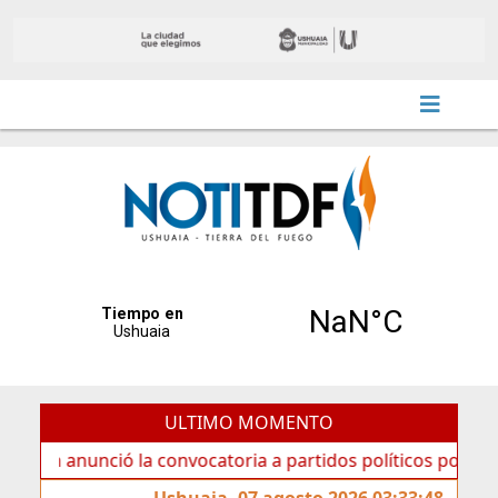
ULTIMO MOMENTO
unció la convocatoria a partidos políticos por «ficha limpi
Ushuaia, 07 agosto 2026 03:33:48