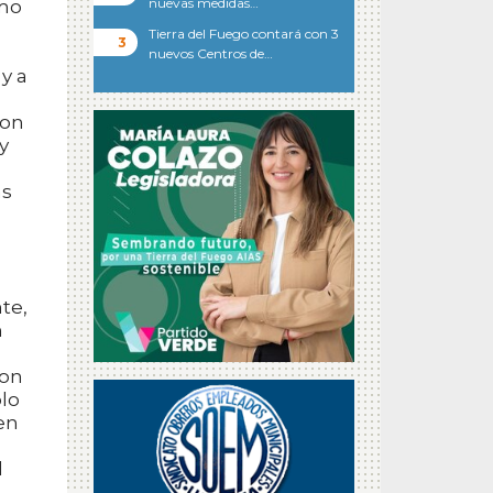
nuevas medidas…
smo
Tierra del Fuego contará con 3
nuevos Centros de…
y a
ron
y
as
te,
n
con
olo
en
l