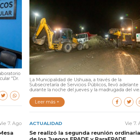
aboratorio
cular "Dr.
La Municipalidad de Ushuaia, a través de la
Subsecretaría de Servicios Públicos, llevó adelante
durante la noche del jueves y la madrugada del vie..
Leer más +
Vie 7. Ago
ACTUALIDAD
Vie 7.
 Mesa
Se realizó la segunda reunión ordinari
de los Juegos EPADE y ParaEPADE