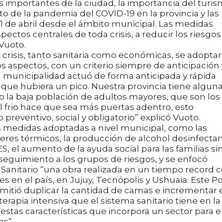
ás importantes de la ciudad, la importancia del turi
to de la pandemia del COVID-19 en la provincia y las
 de abril desde el ámbito municipal. Las medidas
ectos centrales de toda crisis, a reducir los riesgos 
Vuoto.
a crisis, tanto sanitaria como económicas, se adopta
 aspectos, con un criterio siempre de anticipación 
a municipalidad actuó de forma anticipada y rápida
 que hubiera un pico. Nuestra provincia tiene algun
o la baja población de adultos mayores, que son los
l frio hace que sea más puertas adentro, esto
o preventivo, social y obligatorio” explicó Vuoto.
s medidas adoptadas a nivel municipal, como las
eres térmicos, la producción de alcohol desinfectan
, el aumento de la ayuda social para las familias si
l seguimiento a los grupos de riesgos, y se enfocó
 Sanitario “una obra realizada en un tiempo record 
res en el país, en Jujuy, Tecnópolis y Ushuaia. Este P
rmitió duplicar la cantidad de camas e incrementar 
rapia intensiva que el sistema sanitario tiene en la
estas características que incorpora un sector para e
as”.