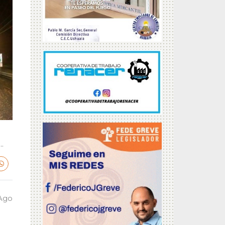
.
 Ago
a