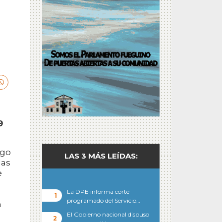
9
sgo
LAS 3 MÁS LEÍDAS:
las
e
La DPE informa corte
programado del Servicio…
n
El Gobierno nacional dispuso