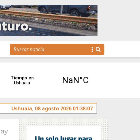
otulado sobre la avenida Héroes de Malvinas
Ushuaia, 08 agosto 2026 01:38:07
Gobierno
May