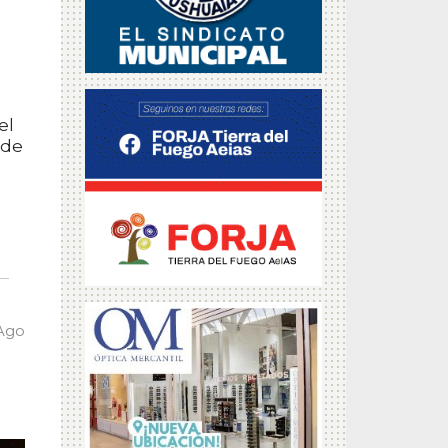
el
 de
 Ago