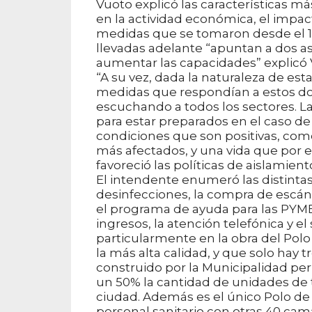
Vuoto explicó las características m
en la actividad económica, el impac
medidas que se tomaron desde el 11
llevadas adelante “apuntan a dos asp
aumentar las capacidades” explicó 
“A su vez, dada la naturaleza de est
medidas que respondían a estos dos
escuchando a todos los sectores. L
para estar preparados en el caso de
condiciones que son positivas, com
más afectados, y una vida que por e
favoreció las políticas de aislamient
El intendente enumeró las distinta
desinfecciones, la compra de escán
el programa de ayuda para las PYMES
ingresos, la atención telefónica y e
particularmente en la obra del Polo
la más alta calidad, y que solo hay t
construido por la Municipalidad pe
un 50% la cantidad de unidades de te
ciudad. Además es el único Polo de 
personal sanitario con otras 40 cam