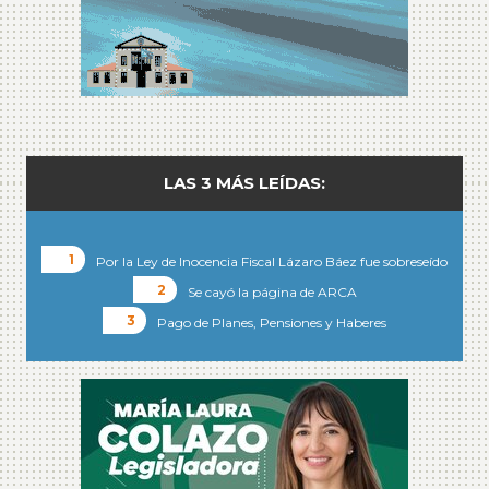
LAS 3 MÁS LEÍDAS:
Por la Ley de Inocencia Fiscal Lázaro Báez fue sobreseído
Se cayó la página de ARCA
Pago de Planes, Pensiones y Haberes