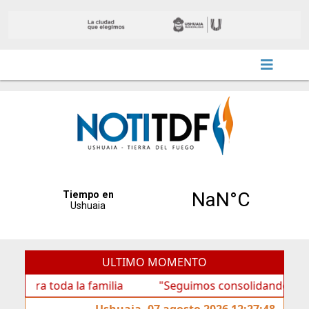
ULTIMO MOMENTO
oda la familia
"Seguimos consolidando al BTF como un
Ushuaia, 07 agosto 2026 12:27:48