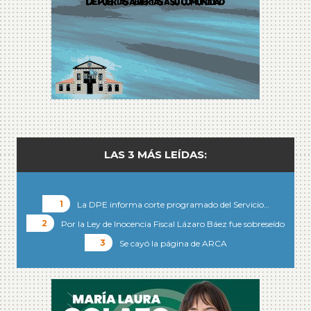
LAS 3 MÁS LEÍDAS:
La DPE informa corte programado del Servicio…
Por la Ley de Inocencia Fiscal Lázaro Báez fue sobreseído
Se cayó la página de ARCA