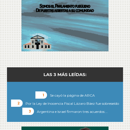
LAS 3 MÁS LEÍDAS:
Se cayó la página de ARCA
Por la Ley de Inocencia Fiscal Lázaro Báez fue sobreseído
Argentina e Israel firmaron tres acuerdos:…