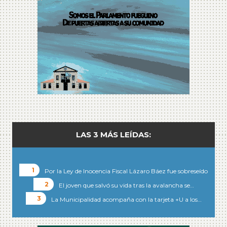
LAS 3 MÁS LEÍDAS:
Por la Ley de Inocencia Fiscal Lázaro Báez fue sobreseído
El joven que salvó su vida tras la avalancha se…
La Municipalidad acompaña con la tarjeta +U a los…