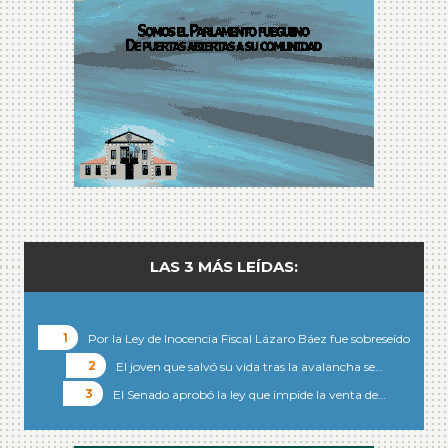
LAS 3 MÁS LEÍDAS:
Por la Ley de Inocencia Fiscal Lázaro Báez fue sobreseído
El joven que salvó su vida tras la avalancha se…
El Senado aprobó la ley que impide la venta de…