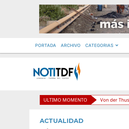
PORTADA
ARCHIVO
CATEGORIAS
d boliviana”, afirmó Becerra
ULTIMO MOMENTO
Von der Thusen anunció 
ACTUALIDAD