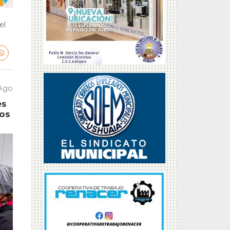
el
 Ago
es
tos