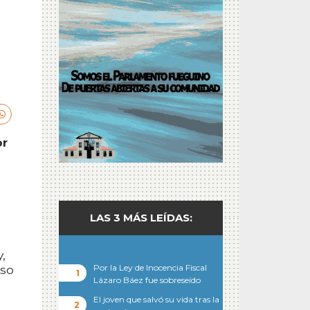
or
LAS 3 MÁS LEÍDAS:
,
Por la Ley de Inocencia Fiscal
uso
Lázaro Báez fue sobreseído
El joven que salvó su vida tras la