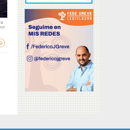
va
por