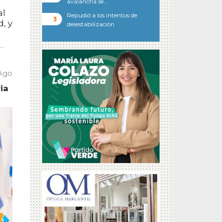
avalancha se…
al
Repudió a los intentos de
, y
desestabilización
 Ago
ia