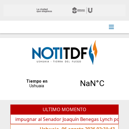
ULTIMO MOMENTO
impugnar al Senador Joaquín Benegas Lynch por “conflicto d
Ushuaia, 06 agosto 2026 02:31:43