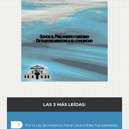
LAS 3 MÁS LEÍDAS:
Por la Ley de Inocencia Fiscal Lázaro Báez fue sobreseído