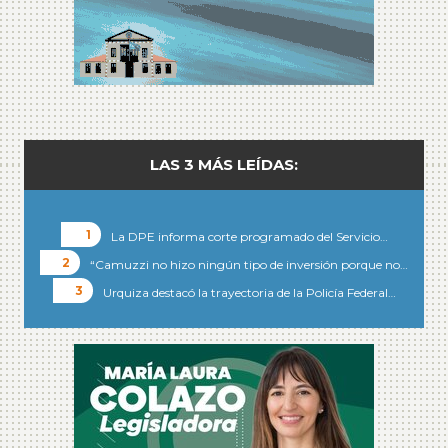
LAS 3 MÁS LEÍDAS:
La DPE informa corte programado del Servicio…
“Camuzzi no hizo ningún tipo de inversión porque no…
Urquiza destacó la trayectoria de la Policía Federal…