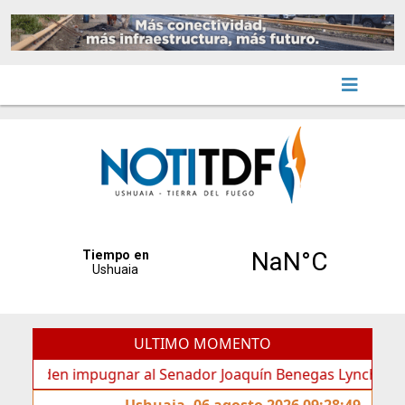
ULTIMO MOMENTO
den impugnar al Senador Joaquín Benegas Lynch por “conflic
Ushuaia, 06 agosto 2026 09:28:49