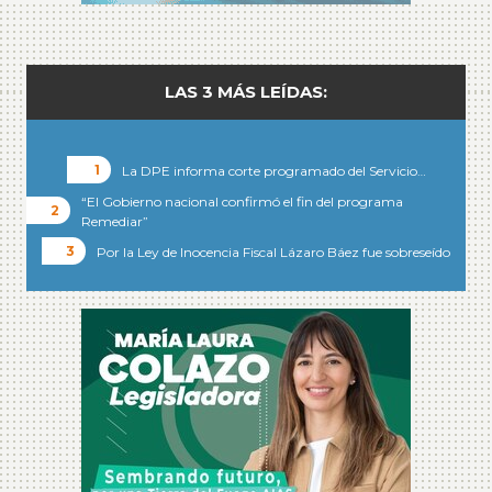
LAS 3 MÁS LEÍDAS:
La DPE informa corte programado del Servicio…
“El Gobierno nacional confirmó el fin del programa
Remediar”
Por la Ley de Inocencia Fiscal Lázaro Báez fue sobreseído