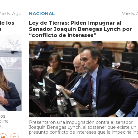
ié 5. Ago
NACIONAL
Mié 5.
de los
Ley de Tierras: Piden impugnar al
s
Senador Joaquín Benegas Lynch por
“conflicto de intereses”
ios
olina
Presentaron una impugnación contra el senador
...
Joaquín Benegas Lynch, al sostener que existe un
presunto conflicto de intereses que le impediría int.