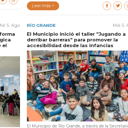
Leer más +
ié 5. Ago
RÍO GRANDE
Mié 5.
aforma
El Municipio inició el taller "Jugando a
égica
derribar barreras" para promover la
 el
accesibilidad desde las infancias
El Municipio de Río Grande, a través de la Secretarí