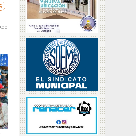
 Ago
a