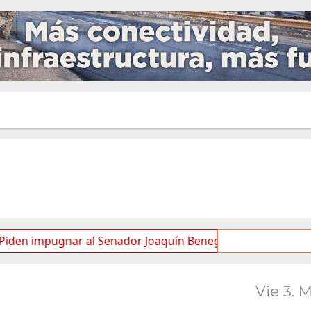
pugnar al Senador Joaquín Benegas Lynch por “conflicto de i
Vie 3. 