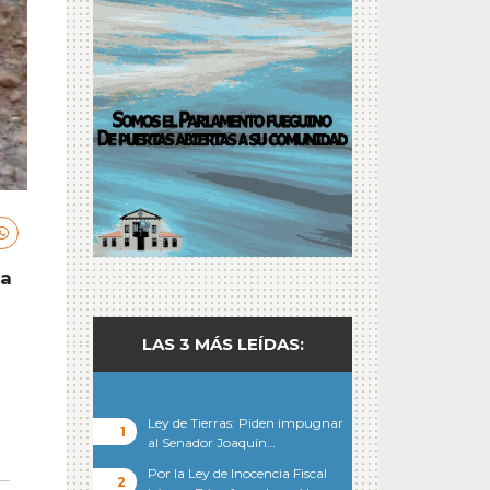
ta
LAS 3 MÁS LEÍDAS:
Ley de Tierras: Piden impugnar
al Senador Joaquín…
Por la Ley de Inocencia Fiscal