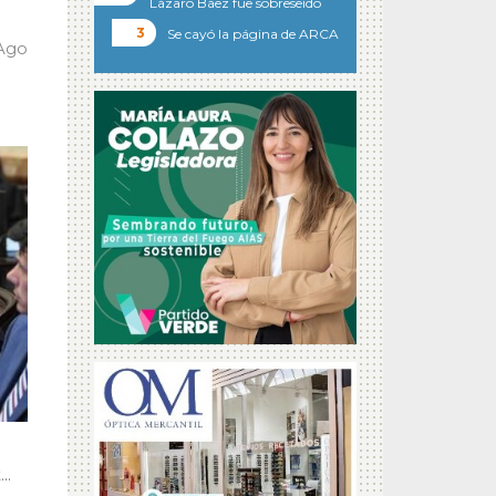
Lázaro Báez fue sobreseído
Se cayó la página de ARCA
 Ago
..