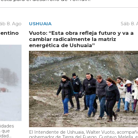
áb 8. Ago
USHUAIA
Sáb 8.
gentino
Vuoto: “Esta obra refleja futuro y va a
cambiar radicalmente la matriz
energética de Ushuaia”
ridades
s que
El Intendente de Ushuaia, Walter Vuoto, acompañó
dad...
gobernador de Tierra del Fuego, Gustavo Melella, 