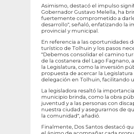
Asimismo, destacó el impulso signifi
Gobernador Gustavo Melella, ha brin
fuertemente comprometido a darle a
desarrollo", señaló, enfatizando la 
provincial y municipal.
En referencia a las oportunidades d
turístico de Tolhuin y los pasos nec
"Debemos consolidar el camino turí
de la costanera del Lago Fagnano, 
la Legislatura, como la inversión p
propuesta de acercar la Legislatura 
delegación en Tolhuin, facilitando u
La legisladora resaltó la importanci
municipio brinda, como la obra públ
juventud y a las personas con disc
nuestra ciudad y asegurarnos de qu
la comunidad", añadió.
Finalmente, Dos Santos destacó que
el ánimo de acompañar cada propues