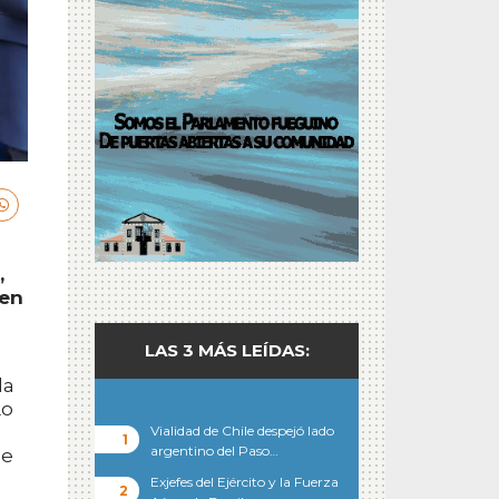
,
 en
LAS 3 MÁS LEÍDAS:
la
Lo
Vialidad de Chile despejó lado
argentino del Paso…
de
Exjefes del Ejército y la Fuerza