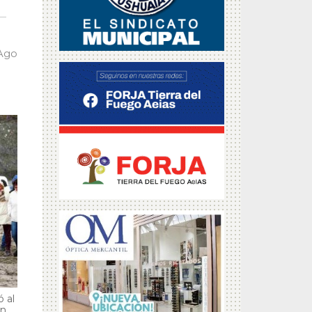
 Ago
 al
en