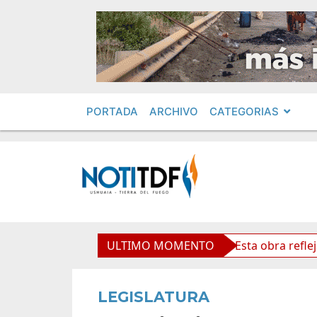
PORTADA
ARCHIVO
CATEGORIAS
aso Cardenal Samoré
ULTIMO MOMENTO
Vuoto: “Esta obra refleja futuro 
LEGISLATURA