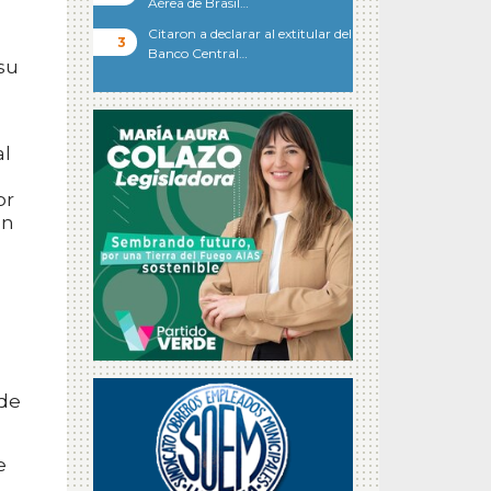
Aérea de Brasil…
Citaron a declarar al extitular del
Banco Central…
su
al
or
en
 de
e