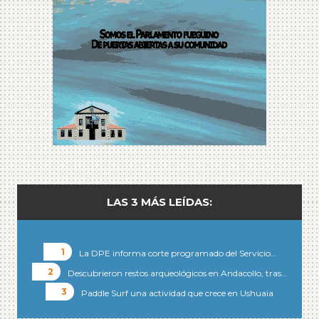
LAS 3 MÁS LEÍDAS:
La DPE informa corte programado del Servicio…
Descubrieron restos arqueológicos en Andacollo, tras…
Paddle Surf una actividad que crece en Ushuaia