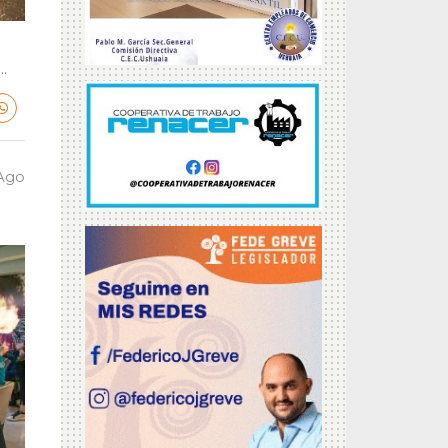
.
 Ago
a