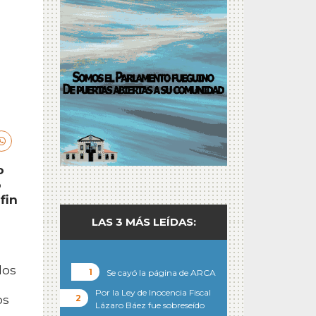
o
o
fin
LAS 3 MÁS LEÍDAS:
los
Se cayó la página de ARCA
Por la Ley de Inocencia Fiscal
os
Lázaro Báez fue sobreseído