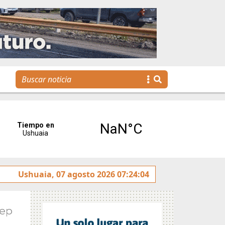
rotulado sobre la avenida Héroes de Malvinas
Ushuaia, 07 agosto 2026 07:24:04
Gobiern
Sep