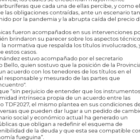
arburíferas que cada una de ellas percibe, y como el
 las obligaciones contraídas, ante un escenario ta
ido por la pandemia y la abrupta caída del precio d
ómicas fueron acompañados en sus intervenciones p
ién brindaron su parecer sobre los aspectos técnic
la normativa que respalda los títulos involucrados, y
re estos casos.
Fernández estuvo acompañado por el secretario
 Bello, quien sostuvo que la posición de la Provinci
un acuerdo con los tenedores de los títulos en el
 responsable y mesurado de las partes que
ncuentro".
que “sin perjuicio de entender que los instrumento
midad intrínseca propia de un acuerdo entre las
Bono TDF2027, el mismo plantea en sus condiciones d
adversas que pueden dar lugar a un pedido de cambi
enario social y económico actual ha generado un
úblicas que obligan a redefinir el esquema de
enibilidad de la deuda y que esta sea compatible co
nomía fueguina”.