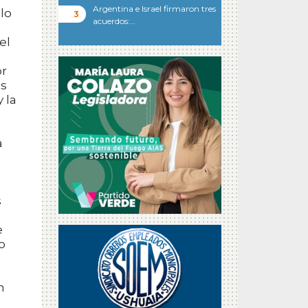
Argentina e Israel firmaron tres
lo
acuerdos:…
n
el
or
os
 la
a
s
e
o
n