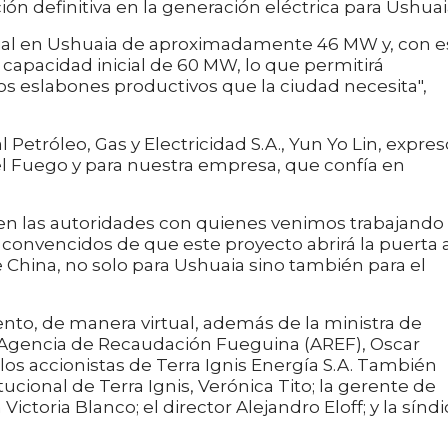
ón definitiva en la generación eléctrica para Ushuaia
l en Ushuaia de aproximadamente 46 MW y, con e
capacidad inicial de 60 MW, lo que permitirá
 eslabones productivos que la ciudad necesita",
Petróleo, Gas y Electricidad S.A., Yun Yo Lin, expres
el Fuego y para nuestra empresa, que confía en
 en las autoridades con quienes venimos trabajando
onvencidos de que este proyecto abrirá la puerta 
 China, no solo para Ushuaia sino también para el
to, de manera virtual, además de la ministra de
la Agencia de Recaudación Fueguina (AREF), Oscar
s accionistas de Terra Ignis Energía S.A. También
tucional de Terra Ignis, Verónica Tito; la gerente de
ictoria Blanco; el director Alejandro Eloff; y la síndi