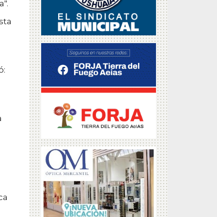
".
sta
ó:
a
ca