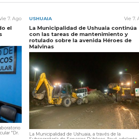
Vie 7. Ago
USHUAIA
Vie 7.
do el
La Municipalidad de Ushuaia continúa
s
con las tareas de mantenimiento y
rotulado sobre la avenida Héroes de
Malvinas
aboratorio
cular "Dr.
La Municipalidad de Ushuaia, a través de la