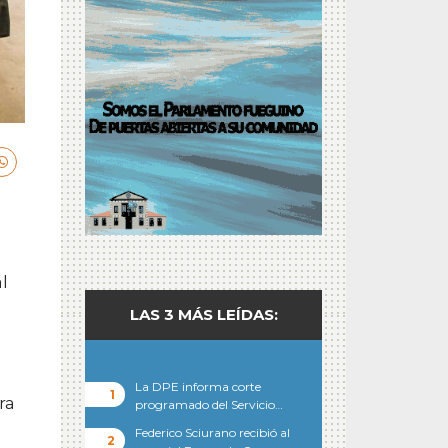
l
LAS 3 MÁS LEÍDAS:
La DPE informa corte
ra
programado del Servicio…
Federico Sciurano recibió al