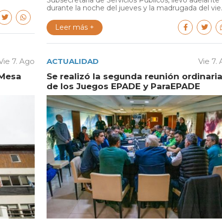
Subsecretaría de Servicios Públicos, llevó adelante
durante la noche del jueves y la madrugada del vie..
Leer más +
Vie 7. Ago
ACTUALIDAD
Vie 7.
 Mesa
Se realizó la segunda reunión ordinari
de los Juegos EPADE y ParaEPADE