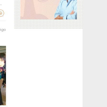
.
 Ago
a