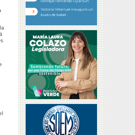
concejal Fernando Oyarzun
Victoria Villarruel inauguró un
a
busto de Isabel…
la
á
es
e
el