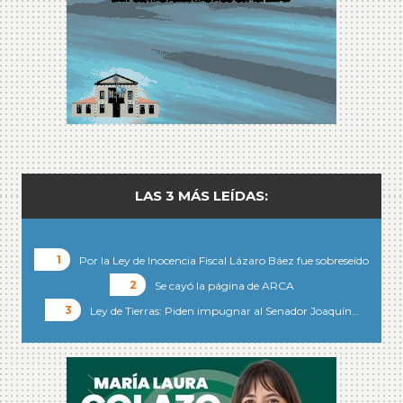
LAS 3 MÁS LEÍDAS:
Por la Ley de Inocencia Fiscal Lázaro Báez fue sobreseído
Se cayó la página de ARCA
Ley de Tierras: Piden impugnar al Senador Joaquín…