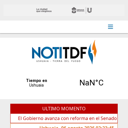
ULTIMO MOMENTO
l Gobierno avanza con reforma en el Senado
Ideas de
Ushuaia, 06 agosto 2026 02:23:45