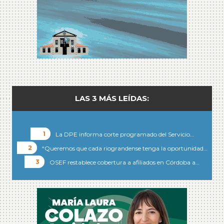
LAS 3 MÁS LEÍDAS:
La DPE informa corte programado del Servicio…
“Queremos que cada riograndense tenga la oportunidad…
OSEF restablece cobertura a afiliados en Córdoba a…