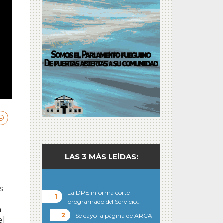
LAS 3 MÁS LEÍDAS:
s
La DPE informa corte
programado del Servicio…
a
Se cayó la página de ARCA
el