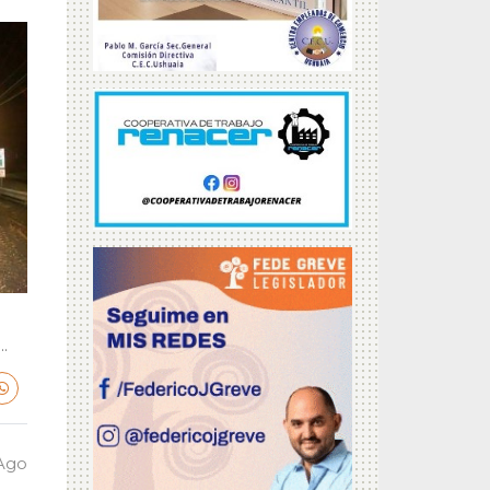
.
 Ago