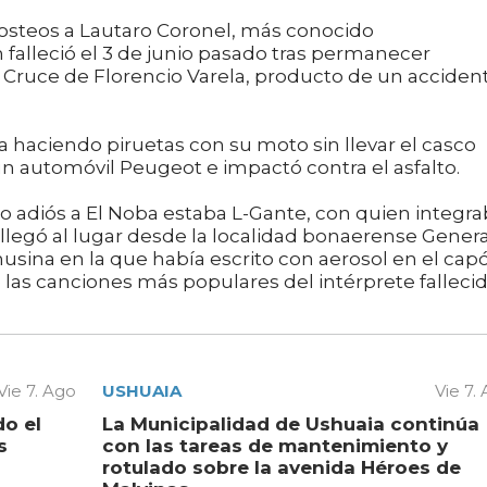
osteos a Lautaro Coronel, más conocido
alleció el 3 de junio pasado tras permanecer
El Cruce de Florencio Varela, producto de un acciden
a haciendo piruetas con su moto sin llevar el casco
 automóvil Peugeot e impactó contra el asfalto.
imo adiós a El Noba estaba L-Gante, con quien integr
llegó al lugar desde la localidad bonaerense Genera
usina en la que había escrito con aerosol en el capó
 las canciones más populares del intérprete fallecid
Vie 7. Ago
USHUAIA
Vie 7.
do el
La Municipalidad de Ushuaia continúa
s
con las tareas de mantenimiento y
rotulado sobre la avenida Héroes de