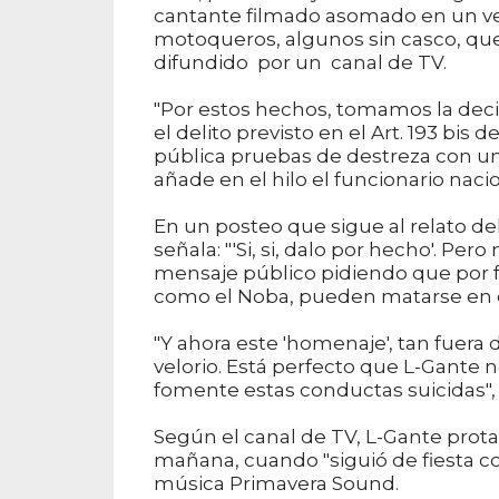
cantante filmado asomado en un ve
motoqueros, algunos sin casco, que 
difundido por un canal de TV.
"Por estos hechos, tomamos la deci
el delito previsto en el Art. 193 bis
pública pruebas de destreza con un 
añade en el hilo el funcionario nacio
En un posteo que sigue al relato d
señala: "'Si, si, dalo por hecho'. Pe
mensaje público pidiendo que por f
como el Noba, pueden matarse en cua
"Y ahora este 'homenaje', tan fuera
velorio. Está perfecto que L-Gante 
fomente estas conductas suicidas", 
Según el canal de TV, L-Gante protag
mañana, cuando "siguió de fiesta co
música Primavera Sound.