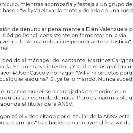
hículo, mientras acompaña y festeja a un grupo de
hacen "willys" (elevar la moto y dejarla en una rued
sión de denunciar penalmente a Elián Valenzuela p
 del Código Penal, consistente en fomentar en la vía
vehículo. Ahora deberá responder ante la Justicia",
nal.
el pedido al mánager del cantante, Martínez Carign
ro nada. En un nuevo intento: -¿Y si al menos grabara u
avor #UsenCasco y no hagan 'Willy' ni piruetas porq
lquier esquina? 'Si, ya te lo mando'. Nunca sucedi
 de lugar como reírse a carcajadas en medio de un
no quiera ser ejemplo de nada. Pero es inadmisible 
abunda el titular de la ANSV.
onizó el video citado por el titular de la ANSV esta
n sus amigos" tras haber cerrado ayer el festival de