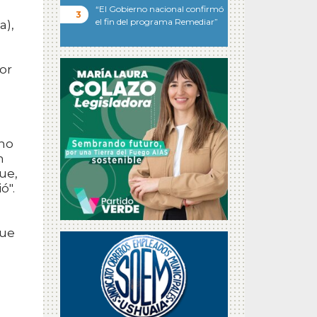
“El Gobierno nacional confirmó
el fin del programa Remediar”
a),
or
ano
n
ue,
ó".
que