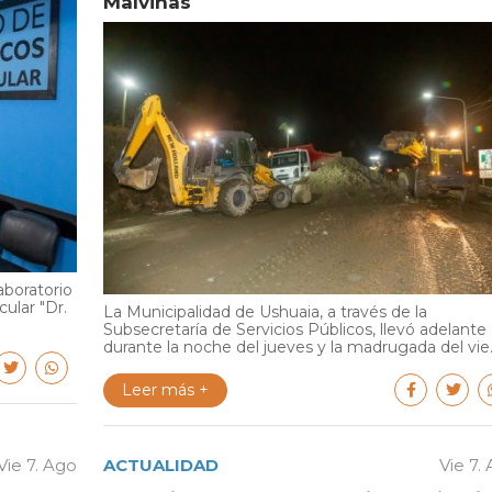
Malvinas
aboratorio
cular "Dr.
La Municipalidad de Ushuaia, a través de la
Subsecretaría de Servicios Públicos, llevó adelante
durante la noche del jueves y la madrugada del vie..
Leer más +
Vie 7. Ago
ACTUALIDAD
Vie 7.