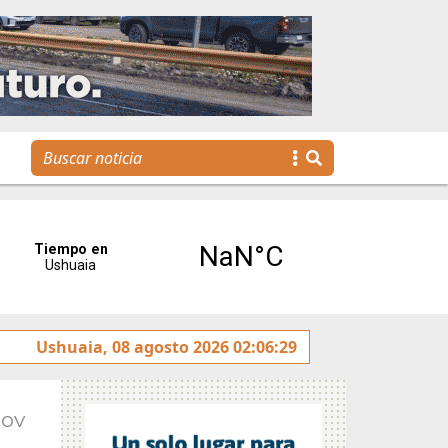
tulado sobre la avenida Héroes de Malvinas
Ushuaia, 08 agosto 2026 02:06:29
Gobierno 
Nov