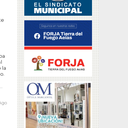
te
aba
l
 la
o.
 Ago