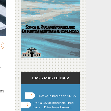
.
o
LAS 3 MÁS LEÍDAS:
es;
Se cayó la página de ARCA
Por la Ley de Inocencia Fiscal
Lázaro Báez fue sobreseído