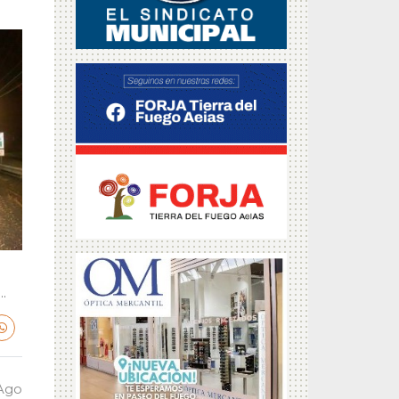
.
 Ago