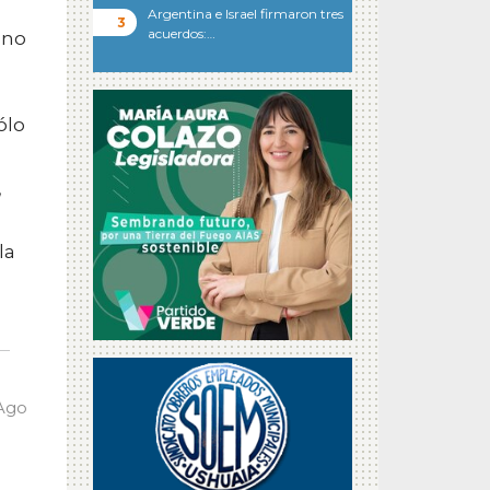
Argentina e Israel firmaron tres
acuerdos:…
 no
ólo
,
la
 Ago