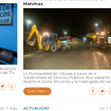
Malvinas
aboratorio
cular "Dr.
La Municipalidad de Ushuaia, a través de la
Subsecretaría de Servicios Públicos, llevó adelante
durante la noche del jueves y la madrugada del vie..
Leer más +
Vie 7. Ago
ACTUALIDAD
Vie 7.