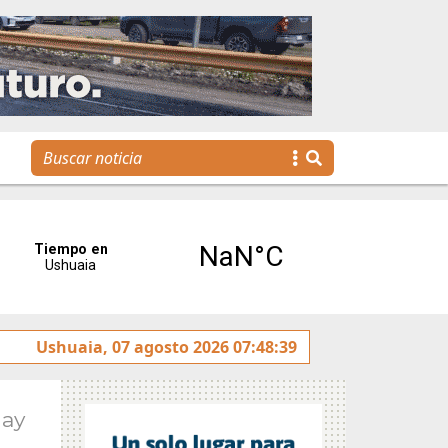
 rotulado sobre la avenida Héroes de Malvinas
Ushuaia, 07 agosto 2026 07:48:39
Gobie
May