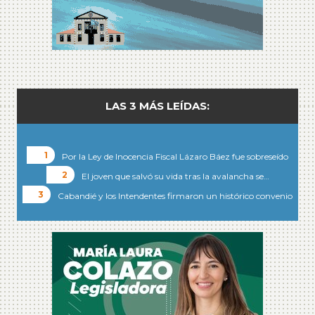
LAS 3 MÁS LEÍDAS:
Por la Ley de Inocencia Fiscal Lázaro Báez fue sobreseído
El joven que salvó su vida tras la avalancha se…
Cabandié y los Intendentes firmaron un histórico convenio