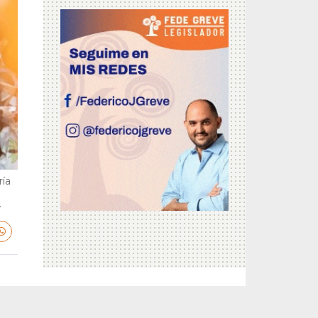
ría
.