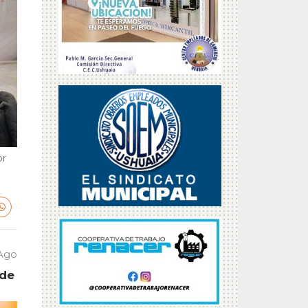
or
 Ago
 de