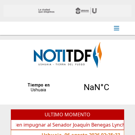
ULTIMO MOMENTO
en impugnar al Senador Joaquín Benegas Lynch por “conflict
Ushuaia, 06 agosto 2026 02:35:33