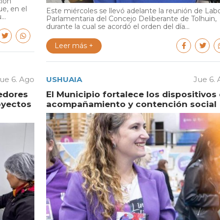
ción
e, en el
Este miércoles se llevó adelante la reunión de Lab
..
Parlamentaria del Concejo Deliberante de Tolhuin,
durante la cual se acordó el orden del día...
Leer más +
ue 6. Ago
USHUAIA
Jue 6.
edores
El Municipio fortalece los dispositivos
oyectos
acompañamiento y contención social