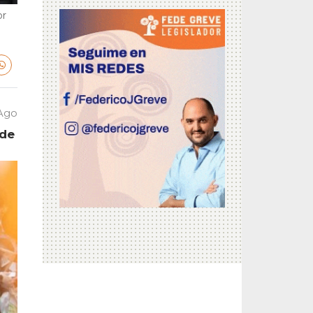
or
 Ago
 de