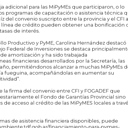
ja adicional para las MiPyMEs que participaron, o lo
s programas de capacitación o asistencia técnica 
aíz del convenio suscripto entre la provincia y el CFI 
 la línea de crédito pueden obtener una bonificación 
tasas de interés.
rollo Productivo y PyME, Carolina Hernández destacó
ejo Federal de Inversiones se destaca principalmen
s de amortización y ha sido trabajada
as financieras desarrollados por la Secretaría, las
l año, permitiéndonos alcanzar a muchas MiPyMEs d
omía fueguina, acompañándolas en aumentar su
ividad”.
ue la firma del convenio entre CFI y FOGADEF que
estariamente el Fondo de Garantías Provincial sino
s de acceso al crédito de las MiPyMES locales a trav
mas de asistencia financiera disponibles, puede
yambiente.tdf.gob.ar/financiamiento-para-pymes-