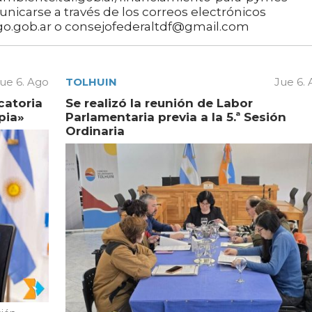
municarse a través de los correos electrónicos
go.gob.ar o consejofederaltdf@gmail.com
ue 6. Ago
TOLHUIN
Jue 6.
catoria
Se realizó la reunión de Labor
pia»
Parlamentaria previa a la 5.ª Sesión
Ordinaria