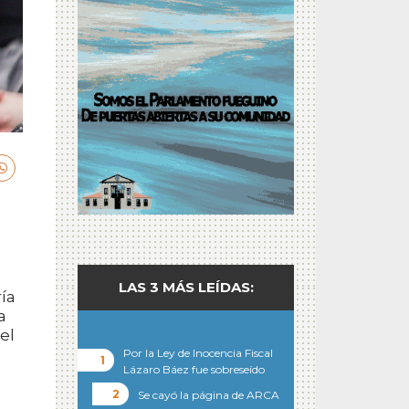
LAS 3 MÁS LEÍDAS:
ía
a
el
Por la Ley de Inocencia Fiscal
Lázaro Báez fue sobreseído
Se cayó la página de ARCA