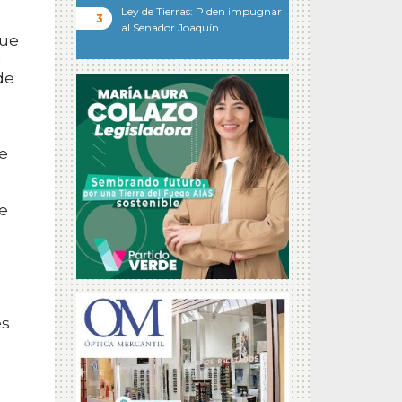
Ley de Tierras: Piden impugnar
al Senador Joaquín…
que
a
de
te
e
és