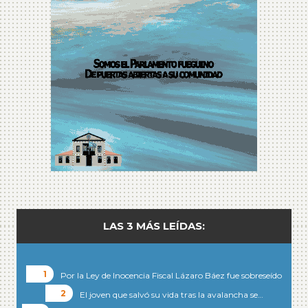
LAS 3 MÁS LEÍDAS:
Por la Ley de Inocencia Fiscal Lázaro Báez fue sobreseído
El joven que salvó su vida tras la avalancha se…