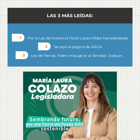
LAS 3 MÁS LEÍDAS:
Por la Ley de Inocencia Fiscal Lázaro Báez fue sobreseído
Se cayó la página de ARCA
Ley de Tierras: Piden impugnar al Senador Joaquín…