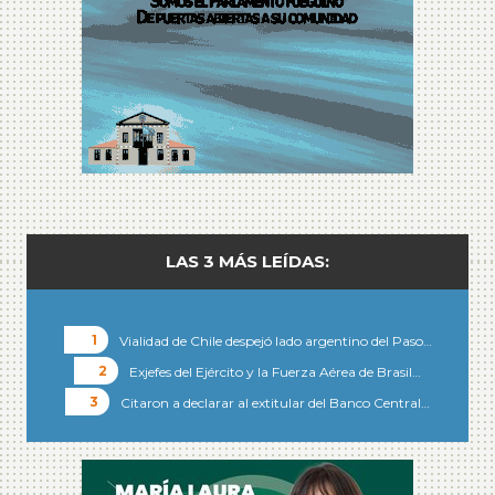
LAS 3 MÁS LEÍDAS:
Vialidad de Chile despejó lado argentino del Paso…
Exjefes del Ejército y la Fuerza Aérea de Brasil…
Citaron a declarar al extitular del Banco Central…