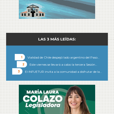
LAS 3 MÁS LEÍDAS:
Vialidad de Chile despejó lado argentino del Paso…
Este viernes se llevará a cabo la tercera Sesión…
El INFUETUR invita a la comunidad a disfrutar de la…