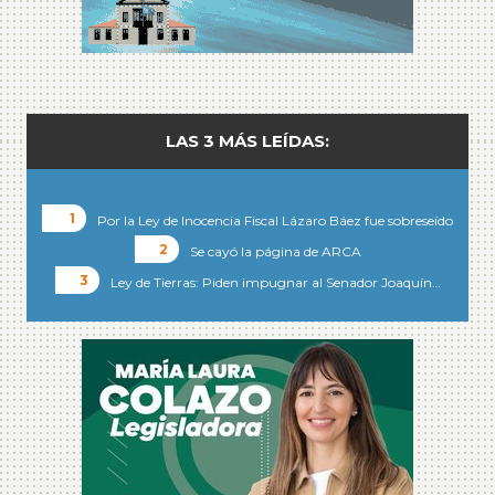
LAS 3 MÁS LEÍDAS:
Por la Ley de Inocencia Fiscal Lázaro Báez fue sobreseído
Se cayó la página de ARCA
Ley de Tierras: Piden impugnar al Senador Joaquín…