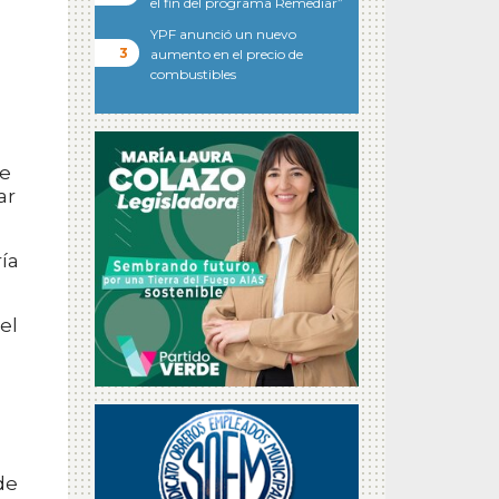
el fin del programa Remediar”
YPF anunció un nuevo
aumento en el precio de
combustibles
de
ar
ía
el
de