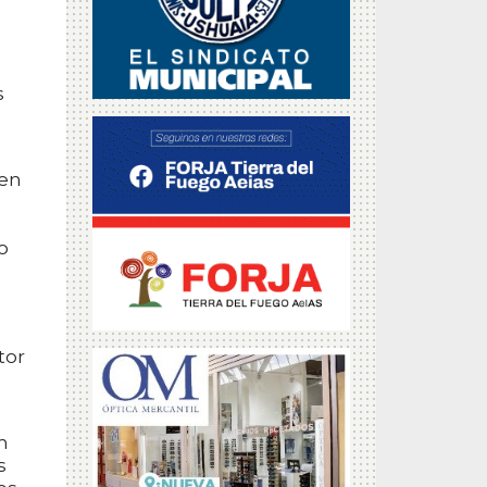
s
 en
a
o
tor
n
s