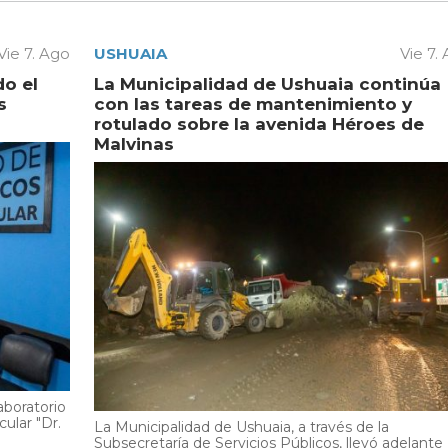
Vie 7. Ago
USHUAIA
Vie 7.
do el
La Municipalidad de Ushuaia continúa
s
con las tareas de mantenimiento y
rotulado sobre la avenida Héroes de
Malvinas
aboratorio
cular "Dr.
La Municipalidad de Ushuaia, a través de la
Subsecretaría de Servicios Públicos, llevó adelante