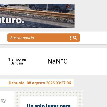
ulado sobre la avenida Héroes de Malvinas
Ushuaia, 08 agosto 2026 03:27:06
Gobierno i
May