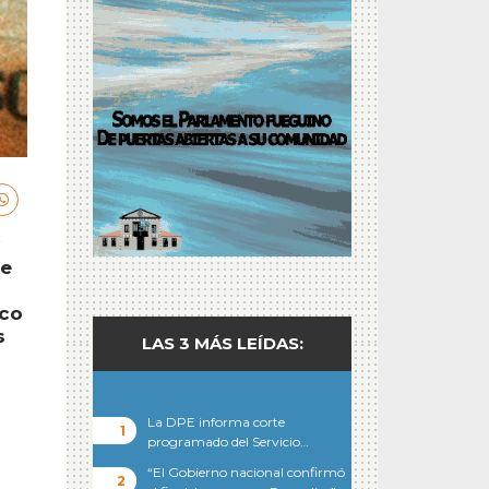
de
rco
s
LAS 3 MÁS LEÍDAS:
La DPE informa corte
programado del Servicio…
“El Gobierno nacional confirmó