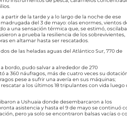
omo instrumentos de pesca, caramelos concentrad
lios.
 partir de la tarde y a lo largo de la noche de ese
 madrugada del 3 de mayo: olas enormes, vientos d
do a una sensación térmica que, se estimó, oscilaba
usieron a prueba la resiliencia de los sobrevivientes,
ras en altamar hasta ser rescatados.
dos de las heladas aguas del Atlántico Sur, 770 de
 a bordo, pudo salvar a alrededor de 270
tó a 360 náufragos, más de cuatro veces su dotación
ragos pese a sufrir una avería en sus máquinas;
rescatar a los últimos 18 tripulantes con vida luego
rribaron a Ushuaia donde desembarcaron a los
pronta asistencia y hasta el 9 de mayo se continuó c
ación, pero ya solo se encontraron balsas vacías o c