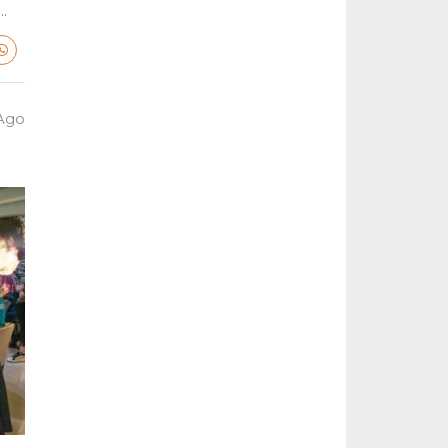
.
 Ago
a