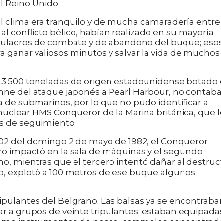
el Reino Unido.
l clima era tranquilo y de mucha camaradería entre
 al conflicto bélico, habían realizado en su mayoría
imulacros de combate y de abandono del buque; eso
a ganar valiosos minutos y salvar la vida de muchos
 13.500 toneladas de origen estadounidense botado
emne del ataque japonés a Pearl Harbour, no contab
a de submarinos, por lo que no pudo identificar a
uclear HMS Conqueror de la Marina británica, que l
as de seguimiento.
 16.02 del domingo 2 de mayo de 1982, el Conqueror
ero impactó en la sala de máquinas y el segundo
no, mientras que el tercero intentó dañar al destruc
vo, explotó a 100 metros de ese buque algunos
ripulantes del Belgrano. Las balsas ya se encontraba
ar a grupos de veinte tripulantes; estaban equipada