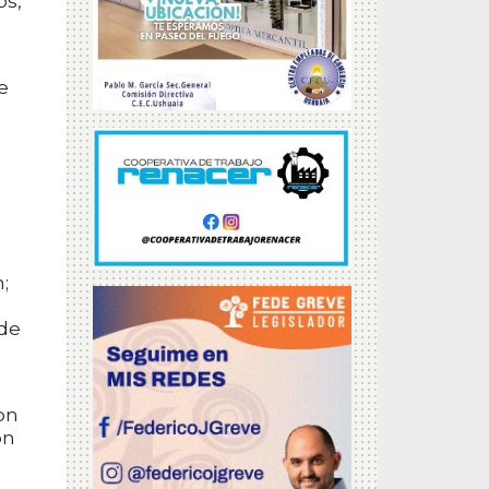
os,
e
;
 de
on
on