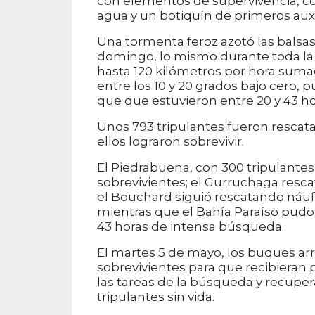
con elementos de supervivencia, c
agua y un botiquín de primeros auxi
Una tormenta feroz azotó las balsas a
domingo, lo mismo durante toda la
hasta 120 kilómetros por hora suma
entre los 10 y 20 grados bajo cero, p
que que estuvieron entre 20 y 43 ho
Unos 793 tripulantes fueron rescata
ellos lograron sobrevivir.
El Piedrabuena, con 300 tripulantes
sobrevivientes; el Gurruchaga resca
el Bouchard siguió rescatando náuf
mientras que el Bahía Paraíso pudo 
43 horas de intensa búsqueda.
El martes 5 de mayo, los buques a
sobrevivientes para que recibieran 
las tareas de la búsqueda y recuper
tripulantes sin vida.