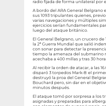
radio fijada de forma unilateral por 
A bordo del ARA General Belgrano e
sus 1093 tripulantes quienes, previo
varias navegaciones y múltiples s
ejercicios serían fundamentales par
luego del ataque británico.
El General Belgrano, un crucero de
la 2° Guerra Mundial que salió ind
con sonar para detectar la presenci
tiempo la amenaza del submarino n
acechaba a 400 millas y tras 30 hor
Al recibir la orden de atacar, a las
disparó 3 torpedos Mark-8: el prim
destruyó la proa del General Belgra
Bouchard pero, sin dar en el objeti
minutos después.
El ataque tomó por sorpresa a los t
asignadas y preparadas para alberg