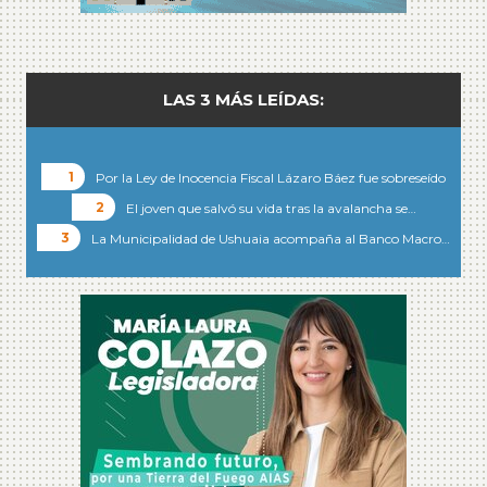
LAS 3 MÁS LEÍDAS:
Por la Ley de Inocencia Fiscal Lázaro Báez fue sobreseído
El joven que salvó su vida tras la avalancha se…
La Municipalidad de Ushuaia acompaña al Banco Macro…