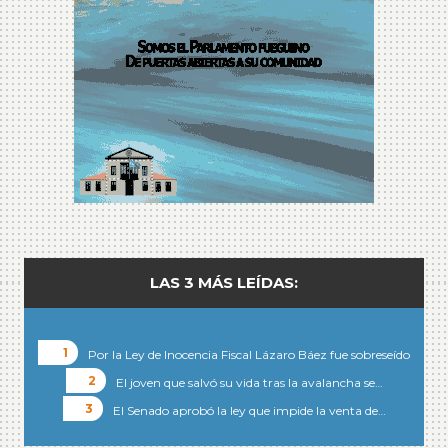
LAS 3 MÁS LEÍDAS:
Por la Ley de Inocencia Fiscal Lázaro Báez fue sobreseído
El joven que salvó su vida tras la avalancha se…
El Senado aprobó la ley que impide la venta de…