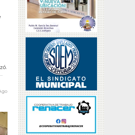
e
zó.
 Ago