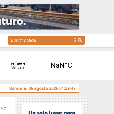
jóvenes llegan a la gestión pública a través de una propuest
Ushuaia, 06 agosto 2026 01:29:47
May