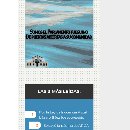
LAS 3 MÁS LEÍDAS:
Por la Ley de Inocencia Fiscal
Lázaro Báez fue sobreseído
Se cayó la página de ARCA