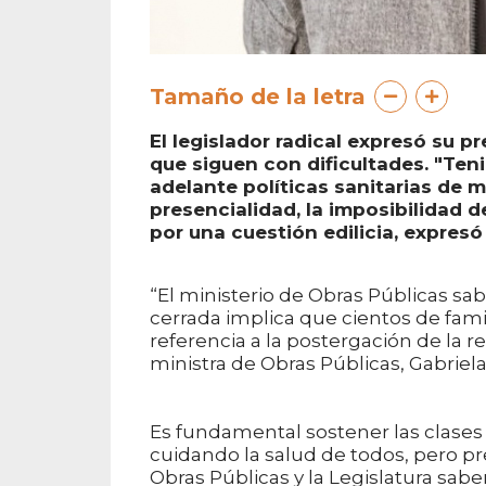
Tamaño de la letra
El legislador radical expresó su 
que siguen con dificultades. "Teni
adelante políticas sanitarias de 
presencialidad, la imposibilidad 
por una cuestión edilicia, expresó
“El ministerio de Obras Públicas s
cerrada implica que cientos de fami
referencia a la postergación de la 
ministra de Obras Públicas, Gabriela 
Es fundamental sostener las clases p
cuidando la salud de todos, pero pr
Obras Públicas y la Legislatura sa