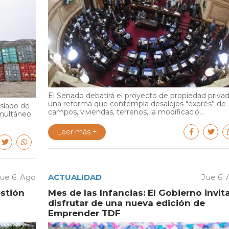
El Senado debatirá el proyecto de propiedad privad
una reforma que contempla desalojos "exprés” de
aslado de
campos, viviendas, terrenos, la modificació...
multáneo
Leer más +
ue 6. Ago
ACTUALIDAD
Jue 6.
estión
Mes de las Infancias: El Gobierno invit
disfrutar de una nueva edición de
Emprender TDF