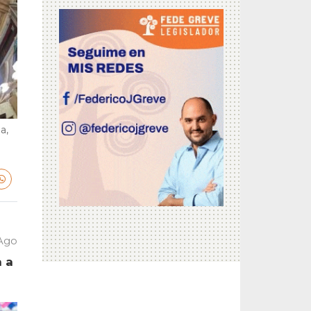
a,
 Ago
a a