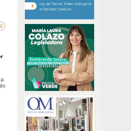
Ley de Tierras: Piden impugnar
al Senador Joaquín…
er
ca
ndo