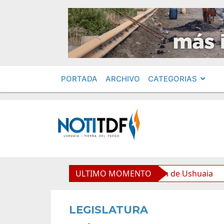
PORTADA
ARCHIVO
CATEGORIAS
equipamiento para la Nueva Usina de Ushuaia
ULTIMO MOMENTO
El Gob
LEGISLATURA