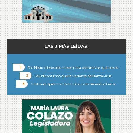
LAS 3 MÁS LEÍDAS:
Río Negro tiene tres meses para garantizar que Lewis…
Salud confirmó que la variante de Hantavirus…
Cristina López confirmó una visita federal a Tierra…