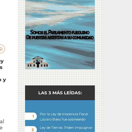
ey
s
o y
LAS 3 MÁS LEÍDAS:
Por la Ley de Inocencia Fiscal
Lázaro Báez fue sobreseído
al
ue
Ley de Tierras: Piden impugnar