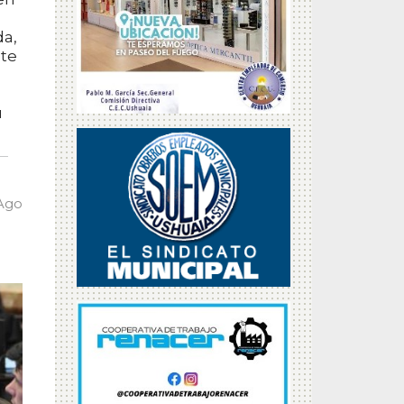
da,
nte
u
 Ago