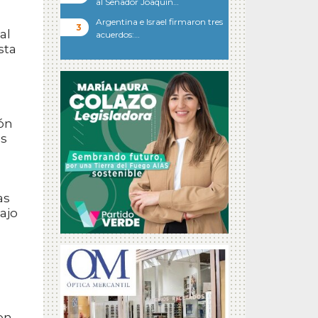
al Senador Joaquín…
Argentina e Israel firmaron tres
al
acuerdos:…
sta
ión
os
as
ajo
en