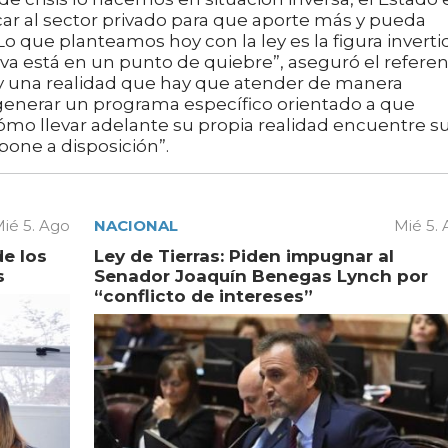
scar al sector privado para que aporte más y pueda
Lo que planteamos hoy con la ley es la figura inverti
va está en un punto de quiebre”, aseguró el refere
ay una realidad que hay que atender de manera
 generar un programa específico orientado a que
mo llevar adelante su propia realidad encuentre s
pone a disposición”.
ié 5. Ago
NACIONAL
Mié 5.
de los
Ley de Tierras: Piden impugnar al
s
Senador Joaquín Benegas Lynch por
“conflicto de intereses”