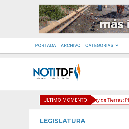
PORTADA
ARCHIVO
CATEGORIAS
imientos en Obras Privadas
ULTIMO MOMENTO
Ley de Tierras: Piden impu
LEGISLATURA