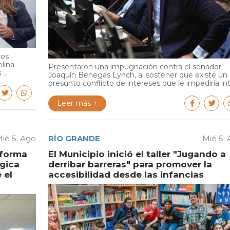
ios
olina
Presentaron una impugnación contra el senador
...
Joaquín Benegas Lynch, al sostener que existe un
presunto conflicto de intereses que le impediría int.
Leer más +
ié 5. Ago
RÍO GRANDE
Mié 5.
aforma
El Municipio inició el taller "Jugando a
égica
derribar barreras" para promover la
 el
accesibilidad desde las infancias