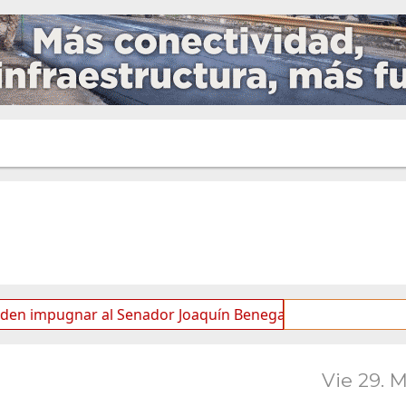
gnar al Senador Joaquín Benegas Lynch por “conflicto de in
Vie 29. 