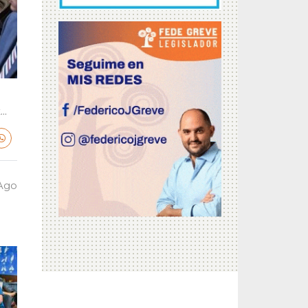
..
 Ago