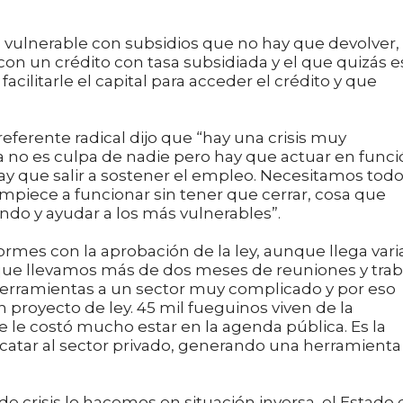
s vulnerable con subsidios que no hay que devolver, 
n un crédito con tasa subsidiada y el que quizás e
ilitarle el capital para acceder el crédito y que
 referente radical dijo que “hay una crisis muy
a no es culpa de nadie pero hay que actuar en func
ay que salir a sostener el empleo. Necesitamos tod
mpiece a funcionar sin tener que cerrar, cosa que
do y ayudar a los más vulnerables”.
mes con la aprobación de la ley, aunque llega vari
ue llevamos más de dos meses de reuniones y trab
herramientas a un sector muy complicado y por eso
 proyecto de ley. 45 mil fueguinos viven de la
ue le costó mucho estar en la agenda pública. Es la
scatar al sector privado, generando una herramienta
crisis lo hacemos en situación inversa, el Estado 