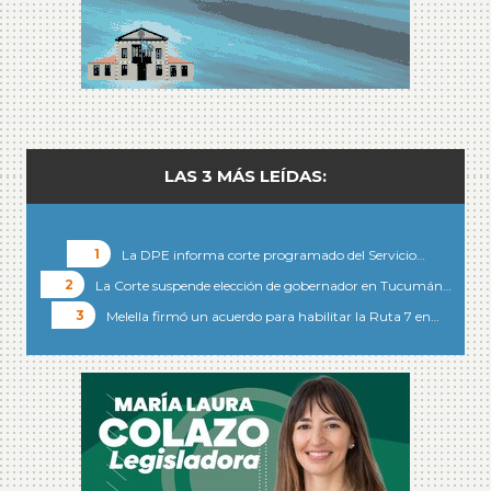
LAS 3 MÁS LEÍDAS:
La DPE informa corte programado del Servicio…
La Corte suspende elección de gobernador en Tucumán…
Melella firmó un acuerdo para habilitar la Ruta 7 en…