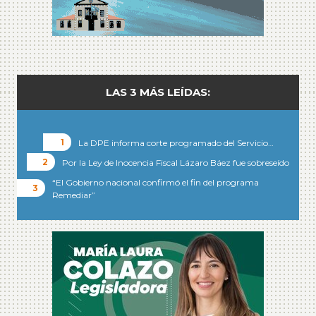
LAS 3 MÁS LEÍDAS:
La DPE informa corte programado del Servicio…
Por la Ley de Inocencia Fiscal Lázaro Báez fue sobreseído
“El Gobierno nacional confirmó el fin del programa
Remediar”