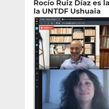
Rocío Ruiz Díaz es l
la UNTDF Ushuaia