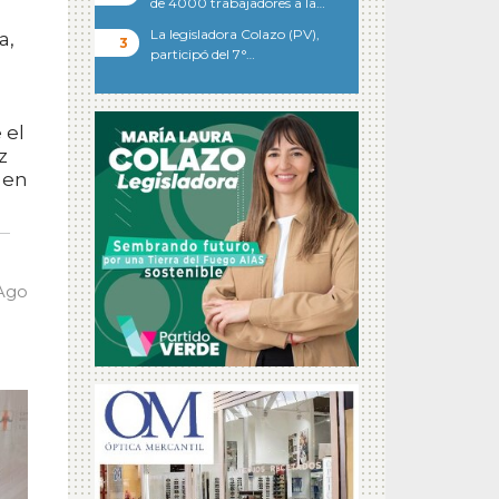
de 4000 trabajadores a la…
La legisladora Colazo (PV),
a,
participó del 7°…
 el
z
 en
 Ago