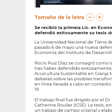
Tamaño de la letra
Se recibió la primera Lic. en Eco
defendió exitosamente su tesis 
La Universidad Nacional de Tierra del
pasado 6 de mayo una nueva defensa 
Economía del Instituto de Desarrol
Rocío Ruiz Díaz se consagró como la
tras haber defendido exitosamente, 
Acuicultura Sustentable en Granja M
debates sobre las posibles transfor
en línea llevada a cabo en context
19.
El trabajo final fue dirigido por el D
Catherine Roulier (ICSE). La tesis, e
un trabajo de campo original y ela