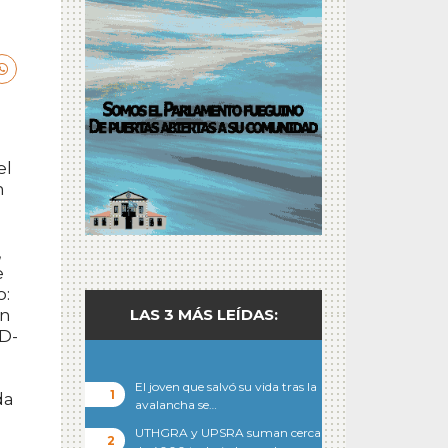
el
n
,
e
o:
ón
LAS 3 MÁS LEÍDAS:
ID-
El joven que salvó su vida tras la
da
avalancha se…
UTHGRA y UPSRA suman cerca