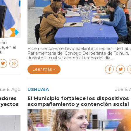
ción
e, en el
Este miércoles se llevó adelante la reunión de Lab
..
Parlamentaria del Concejo Deliberante de Tolhuin,
durante la cual se acordó el orden del día...
Leer más +
ue 6. Ago
USHUAIA
Jue 6.
edores
El Municipio fortalece los dispositivos
oyectos
acompañamiento y contención social