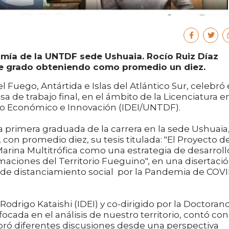
nomía de la UNTDF sede Ushuaia. Rocío Ruiz Díaz
de grado obteniendo como promedio un diez.
 Fuego, Antártida e Islas del Atlántico Sur, celebró 
de trabajo final, en el ámbito de la Licenciatura e
lo Económico e Innovación (IDEI/UNTDF).
 primera graduada de la carrera en la sede Ushuaia
con promedio diez, su tesis titulada: "El Proyecto d
arina Multitrófica como una estrategia de desarroll
maciones del Territorio Fueguino", en una disertaci
o de distanciamiento social por la Pandemia de COV
r. Rodrigo Kataishi (IDEI) y co-dirigido por la Doctoran
nfocada en el análisis de nuestro territorio, contó con
boró diferentes discusiones desde una perspectiva