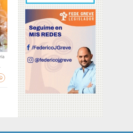
ría
.