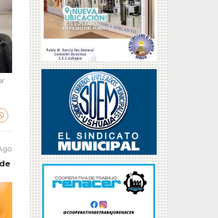
or
 Ago
 de