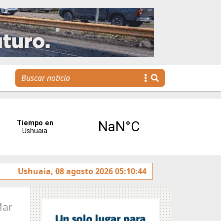
 rotulado sobre la avenida Héroes de Malvinas
Ushuaia, 08 agosto 2026 05:10:44
Gobie
Mar