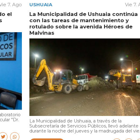
Vie 7. Ago
USHUAIA
Vie 7.
do el
La Municipalidad de Ushuaia continúa
s
con las tareas de mantenimiento y
rotulado sobre la avenida Héroes de
Malvinas
aboratorio
cular "Dr.
La Municipalidad de Ushuaia, a través de la
Subsecretaría de Servicios Públicos, llevó adelante
durante la noche del jueves y la madrugada del vie..