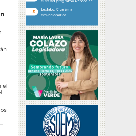
el fin del programa Remediar”
Leolabs: Citarán a
on
exfuncionarios
e
rán
 el
l
pos