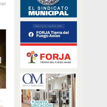
 Ago
.