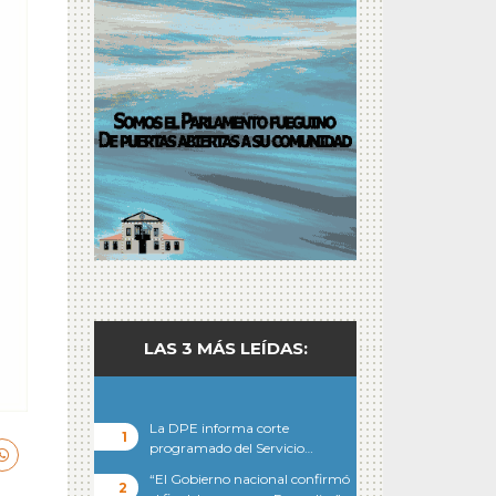
LAS 3 MÁS LEÍDAS:
La DPE informa corte
programado del Servicio…
“El Gobierno nacional confirmó