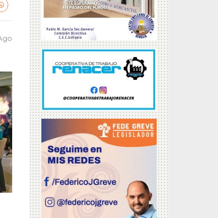
 Ago
a