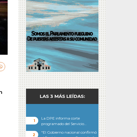
n
LAS 3 MÁS LEÍDAS:
La DPE informa corte
programado del Servicio…
“El Gobierno nacional confirmó