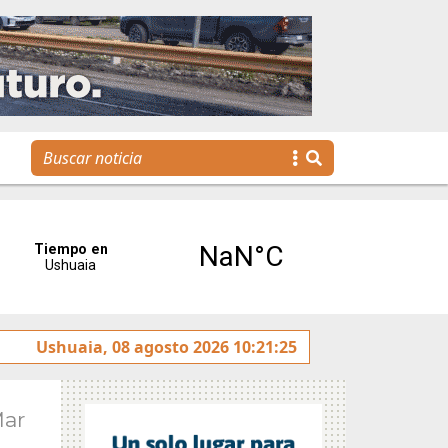
rotulado sobre la avenida Héroes de Malvinas
Ushuaia, 08 agosto 2026 10:21:25
Gobiern
Mar