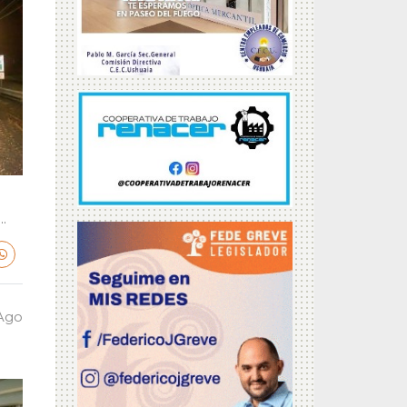
.
 Ago
a