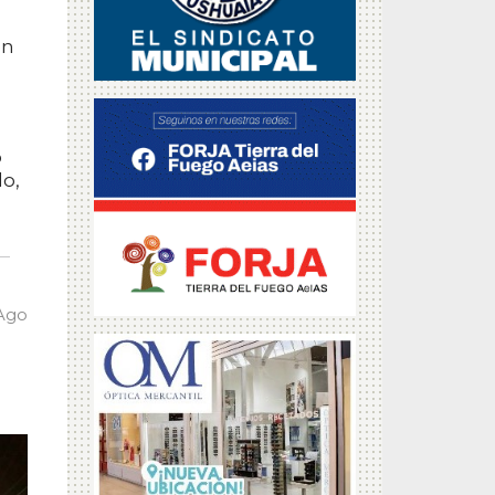
en
o
o,
 Ago