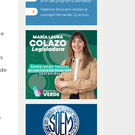
el fin del programa Remediar”
Federico Sciurano recibió al
concejal Fernando Oyarzun
ue
ás
 de
e