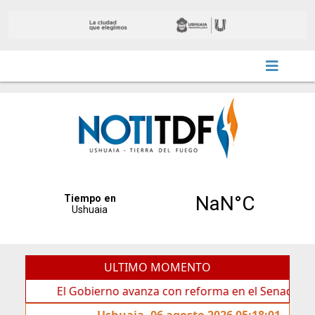
ULTIMO MOMENTO
El Gobierno avanza con reforma en el Senado
Ide
Ushuaia, 06 agosto 2026 05:18:01